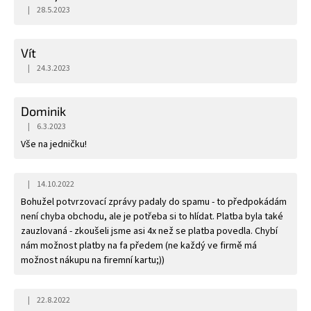
|
28.5.2023
Hodnocení obchodu je 5 z 5 hvězdiček.
Vít
|
24.3.2023
Hodnocení obchodu je 5 z 5 hvězdiček.
Dominik
|
6.3.2023
Hodnocení obchodu je 5 z 5 hvězdiček.
Vše na jedničku!
|
14.10.2022
Hodnocení obchodu je 5 z 5 hvězdiček.
Bohužel potvrzovací zprávy padaly do spamu - to předpokádám
není chyba obchodu, ale je potřeba si to hlídat. Platba byla také
zauzlovaná - zkoušeli jsme asi 4x než se platba povedla. Chybí
nám možnost platby na fa předem (ne každý ve firmě má
možnost nákupu na firemní kartu;))
|
22.8.2022
Hodnocení obchodu je 5 z 5 hvězdiček.