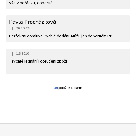
Vše v pořádku, doporučuji.
Pavla Procházková
|
20.5.2022
Hodnocení obchodu je 5 z 5 hvězdiček.
Perfektní domluva, rychlé dodání. Můžu jen doporučit. PP
|
1.8.2020
Hodnocení obchodu je 5 z 5 hvězdiček.
+ rychlé jednání i doručení zboží
19
položek celkem
O
V
L
Á
D
A
C
Í