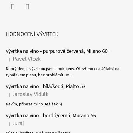
Facebook
Instagram
HODNOCENÍ VÝVRTEK
vývrtka na víno - purpurově červená, Milano 60+
Pavel Vlcek
|
Hodnocení produktu je 5 z 5 hvězdiček.
Dobrý den, s vývrtkou jsem spokojený. Otevřeno cca 40 lahví na
rybářském plesu, bez problémů. Je...
vývrtka na víno - bílá/šedá, Rialto 53
Jaroslav Vidlák
|
Hodnocení produktu je 5 z 5 hvězdiček.
Nevím, přinese mi ho Ježíšek :-)
vývrtka na víno - bordó/černá, Murano 56
Juraj
|
Hodnocení produktu je 5 z 5 hvězdiček.