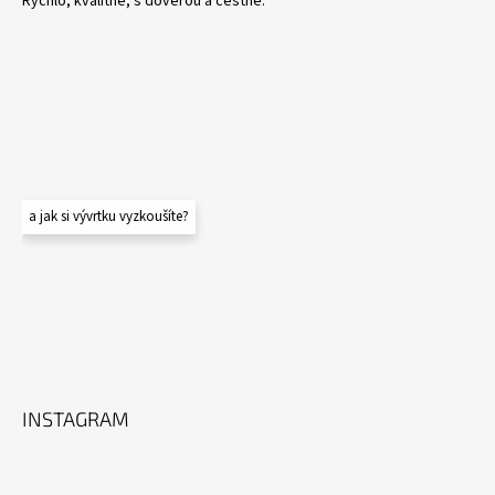
Rýchlo, kvalitne, s dôverou a čestne.
a jak si vývrtku vyzkoušíte?
INSTAGRAM