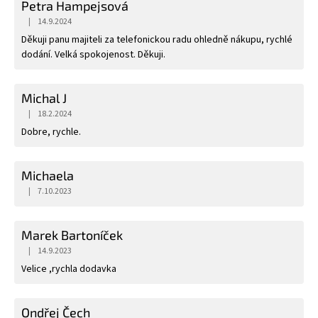
Petra Hampejsová
|
14.9.2024
Hodnocení obchodu je 5 z 5 hvězdiček.
Děkuji panu majiteli za telefonickou radu ohledně nákupu, rychlé
dodání. Velká spokojenost. Děkuji.
Michal J
|
18.2.2024
Hodnocení obchodu je 5 z 5 hvězdiček.
Dobre, rychle.
Michaela
|
7.10.2023
Hodnocení obchodu je 5 z 5 hvězdiček.
Marek Bartoníček
|
14.9.2023
Hodnocení obchodu je 5 z 5 hvězdiček.
Velice ,rychla dodavka
Ondřej Čech