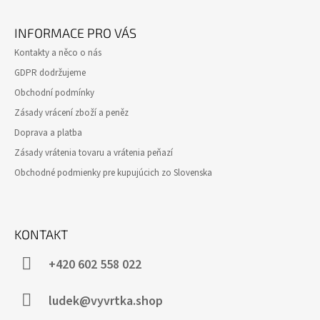
P
Z
R
Á
V
INFORMACE PRO VÁS
K
P
Kontakty a něco o nás
Y
A
V
GDPR dodržujeme
T
Ý
Obchodní podmínky
P
Í
I
Zásady vrácení zboží a peněz
S
Doprava a platba
U
Zásady vrátenia tovaru a vrátenia peňazí
Obchodné podmienky pre kupujúcich zo Slovenska
KONTAKT
+420 602 558 022
ludek@vyvrtka.shop