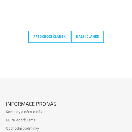
PŘEDCHOZÍ ČLÁNEK
DALŠÍ ČLÁNEK
Z
Á
INFORMACE PRO VÁS
P
Kontakty a něco o nás
A
GDPR dodržujeme
T
Obchodní podmínky
Í