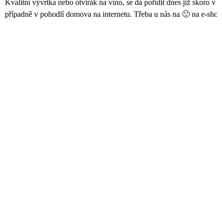
Kvalitní vývrtka nebo otvírák na víno, se dá pořídit dnes již skoro 
A
případně v pohodlí domova na internetu. Třeba u nás na 🙂 na e-shop
J
Í
T
?
HLEDAT
D
O
P
O
R
U
Č
U