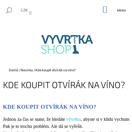
K
Přejít
M
na
NÁKUPNÍ
O
HLEDAT
CZK
KOŠÍK
ZPĚT
ZPĚT
obsah
Š
Í
C
K
O
P
O
T
Ř
Domů
/
Novinky
/
Kde koupit otvírák na víno?
E
KDE KOUPIT OTVÍRÁK NA VÍNO?
B
U
J
KDE KOUPIT OTVÍRÁK NA VÍNO?
E
T
Jednou za čas se stane, že hledáte 
vývrtku
, abyste si v klidu vychutna
E
Pak je to trochu problém. Ale dá se vyřešit. 
N