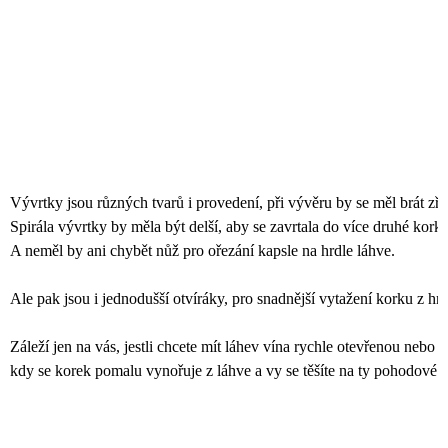
J
E
M
E
VÝVRTKA
NA
VÍNO
-
LIMETKOVÁ,
MILANO
Vývrtky jsou různých tvarů i provedení, při vývěru by se měl brát zřet
60+
Spirála vývrtky by měla být delší, aby se zavrtala do více druhé kork
168
A neměl by ani chybět nůž pro ořezání kapsle na hrdle láhve. 
Kč
Ale pak jsou i jednodušší otvíráky, pro snadnější vytažení korku z hr
Záleží jen na vás, jestli chcete mít láhev vína rychle otevřenou nebo s
kdy se korek pomalu vynořuje z láhve a vy se těšíte na ty pohodové