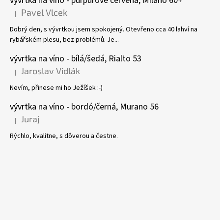
vývrtka na víno - purpurově červená, Milano 60+
Pavel Vlcek
|
Hodnocení produktu je 5 z 5 hvězdiček.
Dobrý den, s vývrtkou jsem spokojený. Otevřeno cca 40 lahví na
rybářském plesu, bez problémů. Je...
vývrtka na víno - bílá/šedá, Rialto 53
Jaroslav Vidlák
|
Hodnocení produktu je 5 z 5 hvězdiček.
Nevím, přinese mi ho Ježíšek :-)
vývrtka na víno - bordó/černá, Murano 56
Juraj
|
Hodnocení produktu je 5 z 5 hvězdiček.
Rýchlo, kvalitne, s dôverou a čestne.