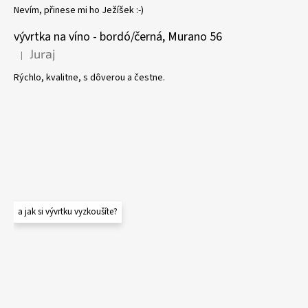
Nevím, přinese mi ho Ježíšek :-)
vývrtka na víno - bordó/černá, Murano 56
Juraj
|
Hodnocení produktu je 5 z 5 hvězdiček.
Rýchlo, kvalitne, s dôverou a čestne.
a jak si vývrtku vyzkoušíte?