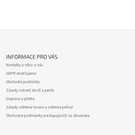
V
L
Á
D
A
C
Í
P
Z
R
Á
V
INFORMACE PRO VÁS
K
P
Kontakty a něco o nás
Y
A
V
GDPR dodržujeme
T
Ý
Obchodní podmínky
P
Í
I
Zásady vrácení zboží a peněz
S
Doprava a platba
U
Zásady vrátenia tovaru a vrátenia peňazí
Obchodné podmienky pre kupujúcich zo Slovenska