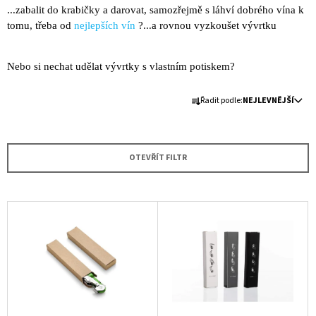
...zabalit do krabičky a darovat, samozřejmě s láhví dobrého vína k
A
tomu, třeba od
nejlepších vín
?...a rovnou vyzkoušet vývrtku
J
Í
Nebo si nechat udělat vývrtky s vlastním potiskem?
T
?
Ř
Řadit podle:
NEJLEVNĚJŠÍ
A
Z
E
OTEVŘÍT FILTR
HLEDAT
N
Í
P
V
D
R
Ý
O
O
P
P
D
O
I
R
U
S
U
K
P
Č
T
U