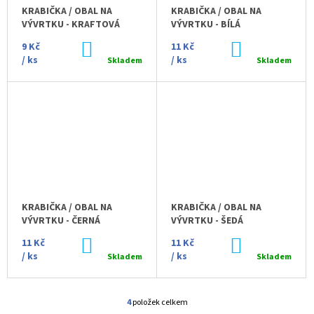
R
J
KRABIČKA / OBAL NA
KRABIČKA / OBAL NA
Ů
O
E
VÝVRTKU - KRAFTOVÁ
VÝVRTKU - BÍLÁ
D
M
9 Kč
DO
11 Kč
DO
E
U
KOŠÍKU
KOŠÍKU
/ ks
/ ks
Skladem
Skladem
K
VÝVRTKA
T
NA
VÍNO
Ů
-
ČERNÁ/
ČERNÁ,
MURANO
56
168
Kč
KRABIČKA / OBAL NA
KRABIČKA / OBAL NA
VÝVRTKU - ČERNÁ
VÝVRTKU - ŠEDÁ
11 Kč
DO
11 Kč
DO
KOŠÍKU
KOŠÍKU
/ ks
/ ks
Skladem
Skladem
4
položek celkem
O