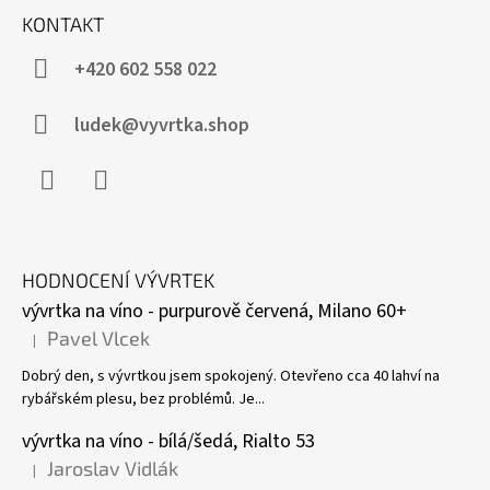
KONTAKT
+420 602 558 022
ludek@vyvrtka.shop
Facebook
Instagram
HODNOCENÍ VÝVRTEK
vývrtka na víno - purpurově červená, Milano 60+
Pavel Vlcek
|
Hodnocení produktu je 5 z 5 hvězdiček.
Dobrý den, s vývrtkou jsem spokojený. Otevřeno cca 40 lahví na
rybářském plesu, bez problémů. Je...
vývrtka na víno - bílá/šedá, Rialto 53
Jaroslav Vidlák
|
Hodnocení produktu je 5 z 5 hvězdiček.