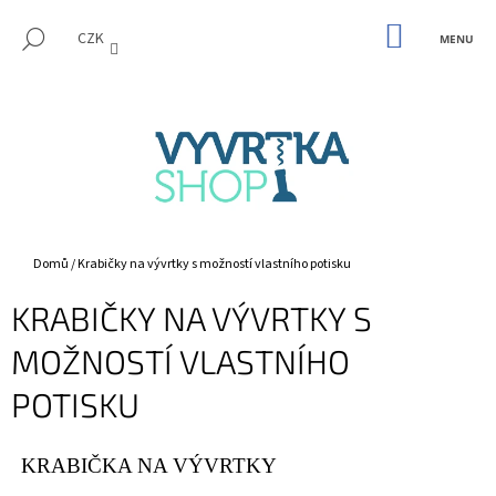
K
Přejít
M
na
NÁKUPNÍ
O
HLEDAT
CZK
KOŠÍK
ZPĚT
ZPĚT
obsah
Š
Í
C
K
O
P
O
T
Ř
Domů
/
Krabičky na vývrtky s možností vlastního potisku
E
KRABIČKY NA VÝVRTKY S
B
U
MOŽNOSTÍ VLASTNÍHO
J
POTISKU
E
T
E
KRABIČKA NA VÝVRTKY
N