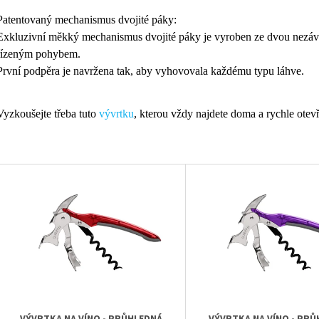
Patentovaný mechanismus dvojité páky:
Exkluzivní měkký mechanismus dvojité páky je vyroben ze dvou nezávis
řízeným pohybem.
První podpěra je navržena tak, aby vyhovovala každému typu láhve.
Vyzkoušejte třeba tuto
vývrtku
, kterou vždy najdete doma a rychle otevř
V
Ý
P
S
P
R
O