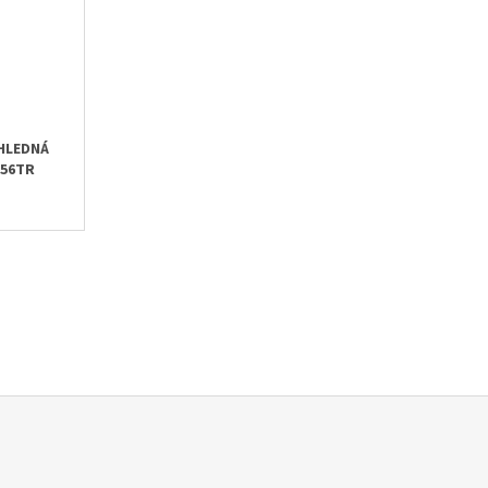
ŮHLEDNÁ
 56TR