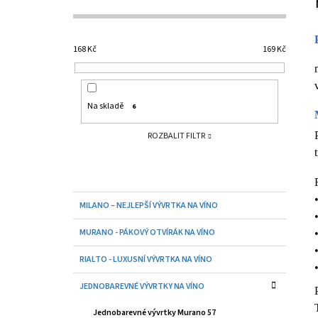
9 Kč
S
T
R
168
Kč
169
Kč
A
N
N
Na skladě
6
Í
ROZBALIT FILTR
P
A
N
K
E
Přeskočit
MILANO – NEJLEPŠÍ VÝVRTKA NA VÍNO
A
kategorie
L
T
MURANO - PÁKOVÝ OTVÍRÁK NA VÍNO
E
G
RIALTO - LUXUSNÍ VÝVRTKA NA VÍNO
O
R
JEDNOBAREVNÉ VÝVRTKY NA VÍNO
I
E
Jednobarevné vývrtky Murano 57