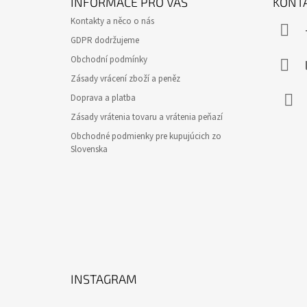
INFORMACE PRO VÁS
KONT
P
Kontakty a něco o nás
A
GDPR dodržujeme
T
Obchodní podmínky
Í
Zásady vrácení zboží a peněz
Doprava a platba
Zásady vrátenia tovaru a vrátenia peňazí
Face
Obchodné podmienky pre kupujúcich zo
Slovenska
INSTAGRAM