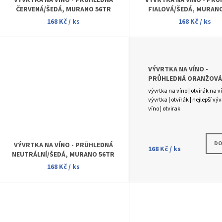
D
VÝVRTKA NA VÍNO - PRŮHLEDNÁ
VÝVRTKA NA VÍNO - PR
ČERVENÁ/ŠEDÁ, MURANO 56TR
FIALOVÁ/ŠEDÁ, MURAN
U
168 Kč
/ ks
168 Kč
/ ks
K
T
Ů
VÝVRTKA NA VÍNO -
PRŮHLEDNÁ ORANŽOVÁ
MURANO 56TR
vývrtka na víno | otvírák na ví
vývrtka | otvírák | nejlepší vý
víno | otvirak
DO
VÝVRTKA NA VÍNO - PRŮHLEDNÁ
168 Kč
/ ks
NEUTRÁLNÍ/ŠEDÁ, MURANO 56TR
168 Kč
/ ks