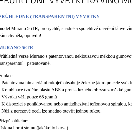
168 Kč
168 Kč
PRŮHLEDNÉ (TRANSPARENTNÍ) VÝVRTKY
model Murano 56TR, pro rychlé, snadné a spolehlivé otevření láhve vín
vám chyběla, opravdu!
MURANO 56TR
Průhledná verze Murano s patentovanou neklouzavou měkkou gumovou 
transparentní – patentované.
Funkce
• Patentovaná bimateriální rukojeť obsahuje železné jádro po celé své d
• Kombinace tvrdého plastu ABS a protiskluzného obrysu z měkké gumy
• Vývrtka váží pouze 65 gramů
• K dispozici s poniklovanou nebo antiadhezivní teflonovou spirálou, k
• Nůž z nerezové oceli lze snadno otevřít jednou rukou.
Přizpůsobitelné:
Tisk na horní stranu (jakákoliv barva)