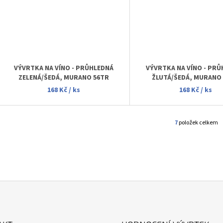
VÝVRTKA NA VÍNO - PRŮHLEDNÁ
VÝVRTKA NA VÍNO - PR
ZELENÁ/ŠEDÁ, MURANO 56TR
ŽLUTÁ/ŠEDÁ, MURANO
168 Kč
/ ks
168 Kč
/ ks
7
položek celkem
O
V
L
Á
D
A
C
Í
P
R
V