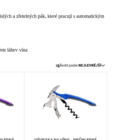
lých a zřetelných pák, které pracují s automatickým
ete láhev vína
Ř
Řadit podle:
NEJLEVNĚJŠÍ
A
Z
E
N
Í
P
R
O
D