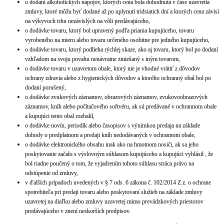
o dodaní alkoholických nápojov, ktorých cena bola dohodnutá v čase uzavretia
zmluvy, ktoré môžu byť dodané až po uplynutí tridsiatich dní a ktorých cena závisí
na výkyvoch trhu nezávislých na vôli predávajúceho,
o dodávke tovaru, ktorý bol upravený podľa priania kupujúceho, tovaru
vyrobeného na mieru alebo tovaru určeného osobitne pre jedného kupujúceho,
o dodávke tovaru, ktorý podlieha rýchlej skaze, ako aj tovaru, ktorý bol po dodaní
vzhľadom na svoju povahu nenávratne zmiešaný s iným tovarom,
o dodávke tovaru v uzavretom obale, ktorý nie je vhodné vrátiť z dôvodov
ochrany zdravia alebo z hygienických dôvodov a ktorého ochranný obal bol po
dodaní porušený,
o dodávke zvukových záznamov, obrazových záznamov, zvukovoobrazových
záznamov, kníh alebo počítačového softvéru, ak sú predávané v ochrannom obale
a kupujúci tento obal rozbalil,
o dodávke novín, periodík alebo časopisov s výnimkou predaja na základe
dohody o predplatnom a predaji kníh nedodávaných v ochrannom obale,
o dodávke elektronického obsahu inak ako na hmotnom nosiči, ak sa jeho
poskytovanie začalo s výslovným súhlasom kupujúceho a kupujúci vyhlásil , že
bol riadne poučený o tom, že vyjadrením tohoto súhlasu stráca právo na
odstúpenie od zmluvy,
v ďalších prípadoch uvedených v § 7 ods. 6 zákona č. 102/2014 Z.z. o ochrane
spotrebiteľa pri predaji tovaru alebo poskytovaní služieb na základe zmluvy
uzavretej na diaľku alebo zmluvy uzavretej mimo prevádzkových priestorov
predávajúceho v znení neskorších predpisov.