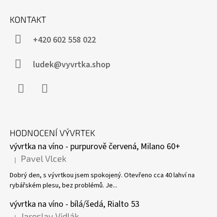
KONTAKT
+420 602 558 022
ludek@vyvrtka.shop
Facebook
Instagram
HODNOCENÍ VÝVRTEK
vývrtka na víno - purpurově červená, Milano 60+
Pavel Vlcek
|
Hodnocení produktu je 5 z 5 hvězdiček.
Dobrý den, s vývrtkou jsem spokojený. Otevřeno cca 40 lahví na
rybářském plesu, bez problémů. Je...
vývrtka na víno - bílá/šedá, Rialto 53
Jaroslav Vidlák