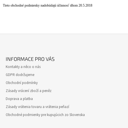
Tieto obchodné podmienky nadobúdajú účinnosť dňom 20.5.2018
Z
Á
INFORMACE PRO VÁS
P
Kontakty a něco o nás
A
GDPR dodržujeme
T
Obchodní podmínky
Í
Zásady vrácení zboží a peněz
Doprava a platba
Zásady vrátenia tovaru a vrátenia peňazí
Obchodné podmienky pre kupujúcich zo Slovenska