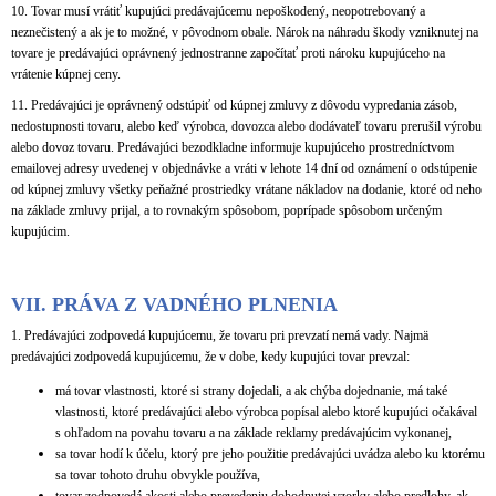
10. Tovar musí vrátiť kupujúci predávajúcemu nepoškodený, neopotrebovaný a
neznečistený a ak je to možné, v pôvodnom obale. Nárok na náhradu škody vzniknutej na
tovare je predávajúci oprávnený jednostranne započítať proti nároku kupujúceho na
vrátenie kúpnej ceny.
11. Predávajúci je oprávnený odstúpiť od kúpnej zmluvy z dôvodu vypredania zásob,
nedostupnosti tovaru, alebo keď výrobca, dovozca alebo dodávateľ tovaru prerušil výrobu
alebo dovoz tovaru. Predávajúci bezodkladne informuje kupujúceho prostredníctvom
emailovej adresy uvedenej v objednávke a vráti v lehote 14 dní od oznámení o odstúpenie
od kúpnej zmluvy všetky peňažné prostriedky vrátane nákladov na dodanie, ktoré od neho
na základe zmluvy prijal, a to rovnakým spôsobom, poprípade spôsobom určeným
kupujúcim.
VII.
PRÁVA Z VADNÉHO PLNENIA
1. Predávajúci zodpovedá kupujúcemu, že tovaru pri prevzatí nemá vady. Najmä
predávajúci zodpovedá kupujúcemu, že v dobe, kedy kupujúci tovar prevzal:
má tovar vlastnosti, ktoré si strany dojedali, a ak chýba dojednanie, má také
vlastnosti, ktoré predávajúci alebo výrobca popísal alebo ktoré kupujúci očakával
s ohľadom na povahu tovaru a na základe reklamy predávajúcim vykonanej,
sa tovar hodí k účelu, ktorý pre jeho použitie predávajúci uvádza alebo ku ktorému
sa tovar tohoto druhu obvykle používa,