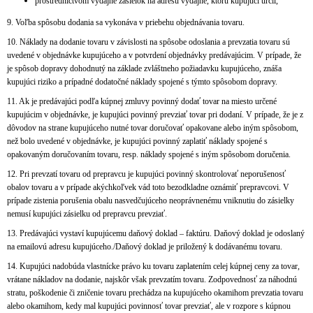
prostredníctvom výdajne zásielok na adresu výdajne, ktorú kupujúci určil,
9. Voľba spôsobu dodania sa vykonáva v priebehu objednávania tovaru.
10. Náklady na dodanie tovaru v závislosti na spôsobe odoslania a prevzatia tovaru sú
uvedené v objednávke kupujúceho a v potvrdení objednávky predávajúcim. V prípade, že
je spôsob dopravy dohodnutý na základe zvláštneho požiadavku kupujúceho, znáša
kupujúci riziko a prípadné dodatočné náklady spojené s týmto spôsobom dopravy.
11. Ak je predávajúci podľa kúpnej zmluvy povinný dodať tovar na miesto určené
kupujúcim v objednávke, je kupujúci povinný prevziať tovar pri dodaní. V prípade, že je z
dôvodov na strane kupujúceho nutné tovar doručovať opakovane alebo iným spôsobom,
než bolo uvedené v objednávke, je kupujúci povinný zaplatiť náklady spojené s
opakovaným doručovaním tovaru, resp. náklady spojené s iným spôsobom doručenia.
12. Pri prevzatí tovaru od prepravcu je kupujúci povinný skontrolovať neporušenosť
obalov tovaru a v prípade akýchkoľvek vád toto bezodkladne oznámiť prepravcovi. V
prípade zistenia porušenia obalu nasvedčujúceho neoprávnenému vniknutiu do zásielky
nemusí kupujúci zásielku od prepravcu prevziať.
13. Predávajúci vystaví kupujúcemu daňový doklad – faktúru. Daňový doklad je odoslaný
na emailovú adresu kupujúceho./Daňový doklad je priložený k dodávanému tovaru.
14. Kupujúci nadobúda vlastnícke právo ku tovaru zaplatením celej kúpnej ceny za tovar,
vrátane nákladov na dodanie, najskôr však prevzatím tovaru. Zodpovednosť za náhodnú
stratu, poškodenie či zničenie tovaru prechádza na kupujúceho okamihom prevzatia tovaru
alebo okamihom, kedy mal kupujúci povinnosť tovar prevziať, ale v rozpore s kúpnou