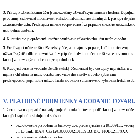
3. Prístup k zákazníckemu účtu je zabezpečený užívateľským menom a heslom. Kupujúci
je povinný zachovávať mlčanlivosť ohľadom informácií nevyhnutných k prístupu do jeho
zákazníckeho účtu. Predávajúci nenesie zodpovednosť za prípadné zneužitie zákazníckeho
účtu tretími osobami.
4. Kupujúci nie je oprávnený umožniť využívanie zákazníckeho účtu tretím osobám.
5. Predávajúci môže zrušiť užívateľský účet, a to najmä v prípade, keď kupujúci svoj
užívateľský účet dlhšie nevyužíva, či v prípade, kedy kupujúci poruší svoje povinnosti z
kúpnej zmluvy a týchto obchodných podmienok.
6. Kupujúci berie na vedomie, že užívateľský účet nemusí byť dostupný nepretržite, a to
najmä s ohľadom na nutnú údržbu hardwarového a softwarového vybavenia
predávajúceho, popr. nutnú údržbu hardwarového a softwarového vybavenia tretích osôb.
V.
PLATOBNÉ PODMIENKY A DODANIE TOVARU
1. Cenu tovaru a prípadné náklady spojené s dodaním tovaru podľa kúpnej zmluvy môže
kupujúci zaplatiť nasledujúcimi spôsobmi:
bezhotovostne prevodom na bankový účet predávajúceho č 2101339133, vedený
u FIO bank, IBAN CZ9120100000002101339133, BIC FIOBCZPPXXX
bezhotovostne platobnou kartou