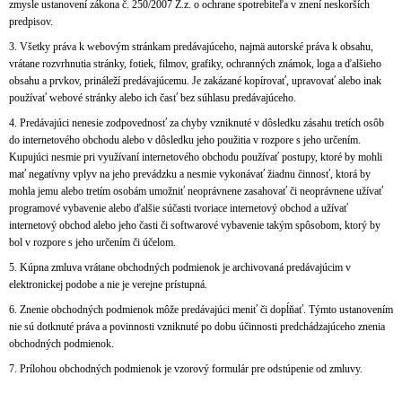
zmysle ustanovení zákona č. 250/2007 Z.z. o ochrane spotrebiteľa v znení neskorších
predpisov.
3. Všetky práva k webovým stránkam predávajúceho, najmä autorské práva k obsahu,
vrátane rozvrhnutia stránky, fotiek, filmov, grafiky, ochranných známok, loga a ďalšieho
obsahu a prvkov, prináleží predávajúcemu. Je zakázané kopírovať, upravovať alebo inak
používať webové stránky alebo ich časť bez súhlasu predávajúceho.
4. Predávajúci nenesie zodpovednosť za chyby vzniknuté v dôsledku zásahu tretích osôb
do internetového obchodu alebo v dôsledku jeho použitia v rozpore s jeho určením.
Kupujúci nesmie pri využívaní internetového obchodu používať postupy, ktoré by mohli
mať negatívny vplyv na jeho prevádzku a nesmie vykonávať žiadnu činnosť, ktorá by
mohla jemu alebo tretím osobám umožniť neoprávnene zasahovať či neoprávnene užívať
programové vybavenie alebo ďalšie súčasti tvoriace internetový obchod a užívať
internetový obchod alebo jeho časti či softwarové vybavenie takým spôsobom, ktorý by
bol v rozpore s jeho určením či účelom.
5. Kúpna zmluva vrátane obchodných podmienok je archivovaná predávajúcim v
elektronickej podobe a nie je verejne prístupná.
6. Znenie obchodných podmienok môže predávajúci meniť či dopĺňať. Týmto ustanovením
nie sú dotknuté práva a povinnosti vzniknuté po dobu účinnosti predchádzajúceho znenia
obchodných podmienok.
7. Prílohou obchodných podmienok je vzorový formulár pre odstúpenie od zmluvy.