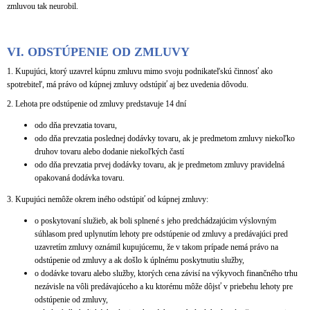
zmluvou tak neurobil.
VI.
ODSTÚPENIE OD ZMLUVY
1. Kupujúci, ktorý uzavrel kúpnu zmluvu mimo svoju podnikateľskú činnosť ako
spotrebiteľ, má právo od kúpnej zmluvy odstúpiť aj bez uvedenia dôvodu.
2. Lehota pre odstúpenie od zmluvy predstavuje 14 dní
odo dňa prevzatia tovaru,
odo dňa prevzatia poslednej dodávky tovaru, ak je predmetom zmluvy niekoľko
druhov tovaru alebo dodanie niekoľkých častí
odo dňa prevzatia prvej dodávky tovaru, ak je predmetom zmluvy pravidelná
opakovaná dodávka tovaru.
3. Kupujúci nemôže okrem iného odstúpiť od kúpnej zmluvy:
o poskytovaní služieb, ak boli splnené s jeho predchádzajúcim výslovným
súhlasom pred uplynutím lehoty pre odstúpenie od zmluvy a predávajúci pred
uzavretím zmluvy oznámil kupujúcemu, že v takom prípade nemá právo na
odstúpenie od zmluvy a ak došlo k úplnému poskytnutiu služby,
o dodávke tovaru alebo služby, ktorých cena závisí na výkyvoch finančného trhu
nezávisle na vôli predávajúceho a ku ktorému môže dôjsť v priebehu lehoty pre
odstúpenie od zmluvy,