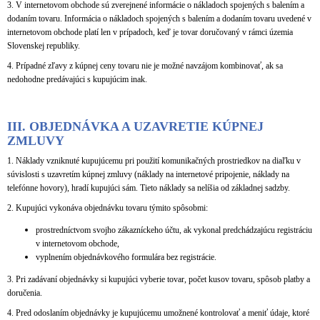
3. V internetovom obchode sú zverejnené informácie o nákladoch spojených s balením a
dodaním tovaru. Informácia o nákladoch spojených s balením a dodaním tovaru uvedené v
internetovom obchode platí len v prípadoch, keď je tovar doručovaný v rámci územia
Slovenskej republiky.
4. Prípadné zľavy z kúpnej ceny tovaru nie je možné navzájom kombinovať, ak sa
nedohodne predávajúci s kupujúcim inak.
III.
OBJEDNÁVKA A UZAVRETIE KÚPNEJ
ZMLUVY
1. Náklady vzniknuté kupujúcemu pri použití komunikačných prostriedkov na diaľku v
súvislosti s uzavretím kúpnej zmluvy (náklady na internetové pripojenie, náklady na
telefónne hovory), hradí kupujúci sám. Tieto náklady sa nelíšia od základnej sadzby.
2. Kupujúci vykonáva objednávku tovaru týmito spôsobmi:
prostredníctvom svojho zákazníckeho účtu, ak vykonal predchádzajúcu registráciu
v internetovom obchode,
vyplnením objednávkového formulára bez registrácie.
3. Pri zadávaní objednávky si kupujúci vyberie tovar, počet kusov tovaru, spôsob platby a
doručenia.
4. Pred odoslaním objednávky je kupujúcemu umožnené kontrolovať a meniť údaje, ktoré