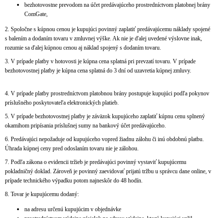
bezhotovostne prevodom na účet predávajúceho prostredníctvom platobnej brány
ComGate,
2. Spoločne s kúpnou cenou je kupujúci povinný zaplatiť predávajúcemu náklady spojené
s balením a dodaním tovaru v zmluvnej výške. Ak nie je ďalej uvedené výslovne inak,
rozumie sa ďalej kúpnou cenou aj náklad spojený s dodaním tovaru.
3. V prípade platby v hotovosti je kúpna cena splatná pri prevzatí tovaru. V prípade
bezhotovostnej platby je kúpna cena splatná do 3 dní od uzavretia kúpnej zmluvy.
4. V prípade platby prostredníctvom platobnou brány postupuje kupujúci podľa pokynov
príslušného poskytovateľa elektronických platieb.
5. V prípade bezhotovostnej platby je záväzok kupujúceho zaplatiť kúpnu cenu splnený
okamihom pripísania príslušnej sumy na bankový účet predávajúceho.
6. Predávajúci nepožaduje od kupujúceho vopred žiadnu zálohu či inú obdobnú platbu.
Úhrada kúpnej ceny pred odoslaním tovaru nie je zálohou.
7. Podľa zákona o evidencii tržieb je predávajúci povinný vystaviť kupujúcemu
pokladničný doklad. Zároveň je povinný zaevidovať prijatú tržbu u správcu dane online, v
prípade technického výpadku potom najneskôr do 48 hodín.
8. Tovar je kupujúcemu dodaný:
na adresu určenú kupujúcim v objednávke