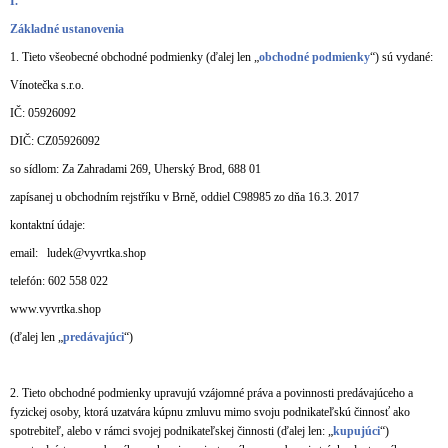
I.
A
Základné ustanovenia
J
1. Tieto všeobecné obchodné podmienky (ďalej len „
obchodné podmienky
“) sú vydané:
Í
Vínotečka s.r.o.
T
IČ: 05926092
?
DIČ: CZ05926092
so sídlom: Za Zahradami 269, Uherský Brod, 688 01
zapísanej u obchodním rejstříku v Brně, oddiel C98985 zo dňa 16.3. 2017
kontaktní údaje:
HLEDAT
email: ludek@vyvrtka.shop
telefón: 602 558 022
D
www.vyvrtka.shop
O
(ďalej len „
predávajúci
“)
P
O
R
2. Tieto obchodné podmienky upravujú vzájomné práva a povinnosti predávajúceho a
U
fyzickej osoby, ktorá uzatvára kúpnu zmluvu mimo svoju podnikateľskú činnosť ako
Č
spotrebiteľ, alebo v rámci svojej podnikateľskej činnosti (ďalej len: „
kupujúci
“)
U