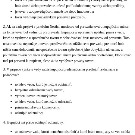
tovar zodpovedá akosti alebo prevedeniu dohodnutej vzorky alebo predlohy, ak
bola akosť alebo prevedenie určené podľa dohodnutej vzorky alebo predlohy,
je tovar v zodpovedajúcom množstve alebo hmotnosti a
tovar vyhovuje požiadavkám právnych predpisov.
2. Ak sa vada prejaví v priebehu šiestich mesiacov od prevzatia tovaru kupujúcim, má sa
za to, že tovar bol vadný už pri prevzatí. Kupujúci je oprávnený uplatniť práva z vady,
ktorá sa vyskytne u spotrebného tovaru v dobe dvadsať štyri mesiacov od prevzatia. Toto
ustanovení sa nepoužije u tovaru predávaného za nižšiu cenu pre vadu, pre ktorú bola
nižšia cena dohodnutá, na opotrebenie tovaru spôsobené jeho obvyklým užívaním, u
použitého tovaru pre vadu zodpovedajúcu miere používania alebo opotrebenia, ktorú tovar
mal pri prevzatí kupujúcim, alebo ak to vyplýva z povahy tovaru.
3. V prípade výskytu vady môže kupujúci predávajúcemu predložiť reklamáciu a
požadovať:
ak ide o vadu, ktorú je možné odstrániť:
bezplatné odstránenie vady tovaru,
výmenu tovaru za nový tovar,
ak ide o vadu, ktorú nemožno odstrániť:
primeranú zľavu z kúpnej ceny,
odstúpiť od zmluvy.
4. Kupujúci má právo odstúpiť od zmluvy,
ak má tovar vadu, ktorú nemožno odstrániť a ktorá bráni tomu, aby sa vec mohla