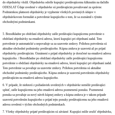
do objednávky vložil. Objednávku odošle kupujúci predávajúcemu kliknutím na tlačidlo
ODESLAT Údaje uvedené v objednávke sú predávajúcim považované za správne.
Podmienkou platnosti objednávky je vyplnenie všetkých povinných údajov v
objednávkovom formulári a potvrdenie kupujúceho o tom, že sa zoznámil s týmito
obchodnými podmienkami.
5. Bezodkladne po obdržaní objednávky zašle predávajúci kupujúcemu potvrdenie o
obdržaní objednávky na emailovú adresu, ktorú kupujúci pri objednaní zadal. Toto
potvrdenie je automatické a nepovažuje sa za uzavretie zmluvy. Prílohou potvrdenia sú
aktuálne obchodné podmienky predávajúceho. Kúpna zmluva je uzavretá až po prijatí
objednávky predávajúcim. Oznámení o prijatí objednávky je doručené na emailovú adresu
kupujúceho. / Bezodkladne po obdržaní objednávky zašle predávajúci kupujúcemu
potvrdenie o obdržaní objednávky na emailovú adresu, ktorú kupujúci pri objednaní zadal.
Toto potvrdenie sa považuje za uzavretie zmluvy. Prílohou potvrdenia sú aktuálne
obchodné podmienky predávajúceho. Kúpna zmluva je uzavretá potvrdením objednávky
predávajúcim na emailovú adresu kupujúceho.
6. V prípade, že niektorú z požiadaviek uvedených v objednávke nemôže predávajúci
splniť, zašle kupujúcemu na jeho emailovú adresu pozmenenú ponuku. Pozmenená
ponuka sa považuje za nový návrh kúpnej zmluvy a kúpna zmluva je v takom prípade
uzavretá potvrdením kupujúceho o prijatí tejto ponuky predávajúcemu na jeho emailovú
adresu uvedenú v týchto obchodných podmienkach.
7. Všetky objednávky prijaté predávajúcim sú záväzné. Kupujúci môže zrušiť objednávku,