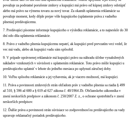
považuje za podstatné porušenie zmluvy a kupujúci má právo od kúpnej zmluvy odstúpiť
alebo má právo na výmenu tovaru za nový tovar. Za okamih uplatnenia reklamácie sa
považuje moment, kedy dôjde prejav vôle kupujúceho (uplatnenie práva z vadného
plnenia) predávajúcemu.
7. Predávajúci písomne informuje kupujúceho o výsledku reklamácie, a to najneskôr do 30
dní odo dňa uplatnenia reklamácie.
8. Právo z vadného plnenia kupujúcemu nepatrí, ak kupujúci pred prevzatím veci vedel, že
vec má vadu, alebo ak kupujúci vadu sám spôsobil.
9. V prípade oprávnenej reklamácie má kupujúci právo na náhradu účelne vynaložených
nákladov vzniknutých v súvislosti s uplatnením reklamácie. Toto právo môže kupujúci u
predávajúceho uplatniť v lehote do jedného mesiaca po uplynutí záručnej doby.
10. Voľbu spôsobu reklamácie a jej vybavenia, ak je viacero možností, má kupujúci.
11. Práva a povinnosti zmluvných strán ohľadom práv z vadného plnenia sa riadia § 499
až 510, § 596 až 600 a § 619 až 627 zákona č. 40/1964 Zb. Občianskeho zákonníka v
znení neskorších predpisov a zákonom č. 250/2007 Z. z., o ochrane spotrebiteľa v znení
neskorších predpisov.
12. Ďalšie práva a povinnosti strán súvisiace so zodpovednosťou predávajúceho za vady
upravuje reklamačný poriadok predávajúceho.