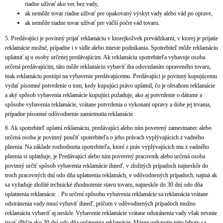
riadne užívať ako vec bez vady,
ak nemôže tovar riadne užívať pre opakovaný výskyt vady alebo vád po oprave,
ak nemôže riadne tovar užívať pre väčší počet vád tovaru.
5. Predávajúci je povinný prijať reklamáciu v ktorejkoľvek prevádzkarni, v ktorej je prijatie
reklamácie možné, prípadne i v sídle alebo mieste podnikania. Spotrebiteľ môže reklamáciu
uplatniť aj u osoby určenej predávajúcim. Ak reklamáciu spotrebiteľa vybavuje osoba
určená predávajúcim, táto môže reklamáciu vybaviť iba odovzdaním opraveného tovaru,
inak reklamáciu postúpi na vybavenie predávajúcemu. Predávajúci je povinný kupujúcemu
vydať písomné potvrdenie o tom, kedy kupujúci právo uplatnil, čo je obsahom reklamácie
a aký spôsob vybavenia reklamácie kupujúci požaduje, ako aj potvrdenie o dátume a
spôsobe vybavenia reklamácie, vrátane potvrdenia o vykonaní opravy a dobe jej trvania,
prípadne písomné odôvodnenie zamietnutia reklamácie.
6. Ak spotrebiteľ uplatní reklamáciu, predávajúci alebo ním poverený zamestnanec alebo
určená osoba je povinný poučiť spotrebiteľa o jeho právach vyplývajúcich z vadného
plnenia. Na základe rozhodnutia spotrebiteľa, ktoré z práv vyplývajúcich mu z vadného
plnenia si uplatňuje, je Predávajúci alebo ním poverený pracovník alebo určená osoba
povinný určiť spôsob vybavenia reklamácie ihneď, v zložitých prípadoch najneskôr do
troch pracovných dní odo dňa uplatnenia reklamách, v odôvodnených prípadoch, najmä ak
sa vyžaduje zložité technické zhodnotenie stavu tovaru, najneskôr do 30 dní odo dňa
uplatnenia reklamácie. . Po určení spôsobu vybavenia reklamácie sa reklamácia vrátane
odstránenia vady musí vybaviť ihneď, pričom v odôvodnených prípadoch možno
reklamáciu vybaviť aj neskôr. Vybavenie reklamácie vrátane odstránenia vady však nesmie
trvať dlhšie ako 30 dní odo dňa uplatnenia reklamácie. Márne uplynutie tejto lehoty sa