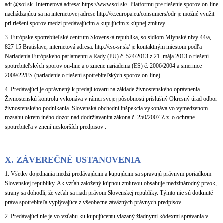
adr.@soi.sk. Internetová adresa: https://www.soi.sk/. Platformu pre riešenie sporov on-line
nachádzajúcu sa na internetovej adrese http://ec.europa.eu/consumers/odr je možné využiť
pri riešení sporov medzi predávajúcim a kupujúcim z kúpnej zmluvy.
3. Európske spotrebiteľské centrum Slovenská republika, so sídlom Mlynské nivy 44/a,
827 15 Bratislave, internetová adresa: http://esc-sr.sk/ je kontaktným miestom podľa
Nariadenia Európskeho parlamentu a Rady (EU) č. 524/2013 z 21. mája 2013 o riešení
spotrebiteľských sporov on-line a o zmene nariadenia (ES) č. 2006/2004 a smernice
2009/22/ES (nariadenie o riešení spotrebiteľských sporov on-line).
4. Predávajúci je oprávnený k predaji tovaru na základe živnostenského oprávnenia.
Živnostenskú kontrolu vykonáva v rámci svojej pôsobnosti príslušný Okresný úrad odbor
živnostenského podnikania. Slovenská obchodní inšpekcia vykonáva vo vymedzenom
rozsahu okrem iného dozor nad dodržiavaním zákona č. 250/2007 Z.z. o ochrane
spotrebiteľa v znení neskorších predpisov .
X.
ZÁVEREČNÉ USTANOVENIA
1. Všetky dojednania medzi predávajúcim a kupujúcim sa spravujú právnym poriadkom
Slovenskej republiky. Ak vzťah založený kúpnou zmluvou obsahuje medzinárodný prvok,
strany sa dohodli, že vzťah sa riadi právom Slovenskej republiky. Týmto nie sú dotknuté
práva spotrebiteľa vyplývajúce z všeobecne záväzných právnych predpisov.
2. Predávajúci nie je vo vzťahu ku kupujúcemu viazaný žiadnymi kódexmi správania v