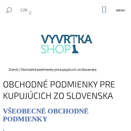
K
Přejít
M
na
NÁKUPNÍ
O
HLEDAT
CZK
KOŠÍK
ZPĚT
ZPĚT
obsah
Š
Í
C
K
O
P
O
T
Ř
Domů
/
Obchodné podmienky pre kupujúcich zo Slovenska
E
OBCHODNÉ PODMIENKY PRE
B
U
KUPUJÚCICH ZO SLOVENSKA
J
E
VŠEOBECNÉ OBCHODNÉ
T
PODMIENKY
E
N