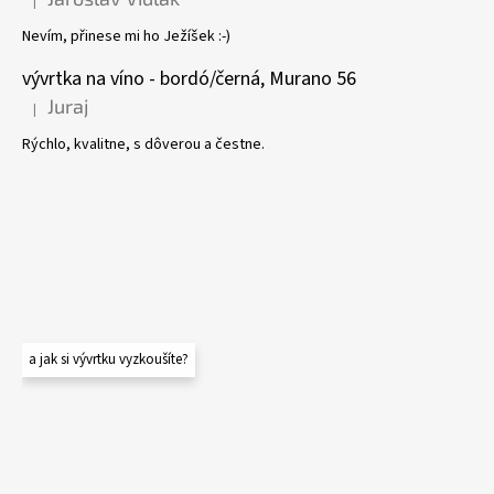
|
Hodnocení produktu je 5 z 5 hvězdiček.
Nevím, přinese mi ho Ježíšek :-)
vývrtka na víno - bordó/černá, Murano 56
Juraj
|
Hodnocení produktu je 5 z 5 hvězdiček.
Rýchlo, kvalitne, s dôverou a čestne.
a jak si vývrtku vyzkoušíte?