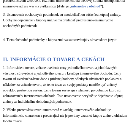
prostredníctvom webového rozhrania umiestneného na webovej stránke dostupného na
J
internetové adrese www.vyvrtka.shop (ďalej je „
internetový obchod
“).
E
3. Ustanovenia obchodných podmienok sú neoddeliteľnou súčasťou kúpnej zmluvy.
M
Odchýlne dojednanie v kúpnej zmluve má prednosť pred ustanoveniami týchto
E
obchodných podmienok.
VÝVRTKA
NA
4. Tieto obchodné podmienky a kúpna zmluva sa uzatvárajú v slovenskom jazyku.
VÍNO
-
BÍLÁ/
II.
INFORMÁCIE O TOVARE A CENÁCH
ČERNÁ,
MURANO
1. Informácie o tovare, vrátane uvedenia ceny jednotlivého tovaru a jeho hlavných
56
vlastností sú uvedené u jednotlivého tovaru v katalógu internetového obchodu. Ceny
168
tovaru sú uvedené vrátane dane z pridanej hodnoty, všetkých súvisiacich poplatkov a
Kč
nákladov za vrátenie tovaru, ak tento tovar zo svojej podstaty nemôže byť vrátený
obvyklou poštovnou cestou. Ceny tovaru zostávajú v platnosti po dobu, po ktorú sú
zobrazované v internetovom obchode. Toto ustanovenie nevylučuje dojednanie kúpnej
zmluvy za individuálne dohodnutých podmienok.
2. Všetka prezentácia tovaru umiestnená v katalógu internetového obchodu je
informatívneho charakteru a predávajúci nie je povinný uzavrieť kúpnu zmluvu ohľadom
tohoto tovaru.