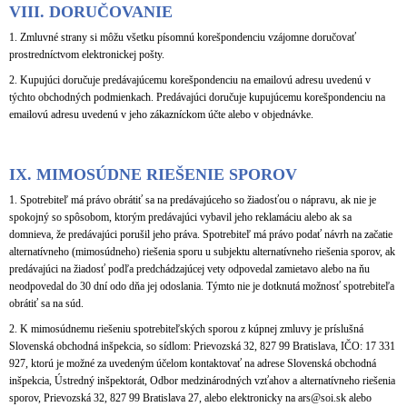
VIII.
DORUČOVANIE
1. Zmluvné strany si môžu všetku písomnú korešpondenciu vzájomne doručovať
prostredníctvom elektronickej pošty.
2. Kupujúci doručuje predávajúcemu korešpondenciu na emailovú adresu uvedenú v
týchto obchodných podmienkach. Predávajúci doručuje kupujúcemu korešpondenciu na
emailovú adresu uvedenú v jeho zákazníckom účte alebo v objednávke.
IX.
MIMOSÚDNE RIEŠENIE SPOROV
1. Spotrebiteľ má právo obrátiť sa na predávajúceho so žiadosťou o nápravu, ak nie je
spokojný so spôsobom, ktorým predávajúci vybavil jeho reklamáciu alebo ak sa
domnieva, že predávajúci porušil jeho práva. Spotrebiteľ má právo podať návrh na začatie
alternatívneho (mimosúdneho) riešenia sporu u subjektu alternatívneho riešenia sporov, ak
predávajúci na žiadosť podľa predchádzajúcej vety odpovedal zamietavo alebo na ňu
neodpovedal do 30 dní odo dňa jej odoslania. Týmto nie je dotknutá možnosť spotrebiteľa
obrátiť sa na súd.
2. K mimosúdnemu riešeniu spotrebiteľských sporou z kúpnej zmluvy je príslušná
Slovenská obchodná inšpekcia, so sídlom: Prievozská 32, 827 99 Bratislava, IČO: 17 331
927, ktorú je možné za uvedeným účelom kontaktovať na adrese Slovenská obchodná
inšpekcia, Ústredný inšpektorát, Odbor medzinárodných vzťahov a alternatívneho riešenia
sporov, Prievozská 32, 827 99 Bratislava 27, alebo elektronicky na ars@soi.sk alebo