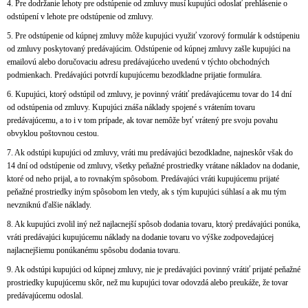
4. Pre dodržanie lehoty pre odstúpenie od zmluvy musí kupujúci odoslať prehlásenie o
odstúpení v lehote pre odstúpenie od zmluvy.
5. Pre odstúpenie od kúpnej zmluvy môže kupujúci využiť vzorový formulár k odstúpeniu
od zmluvy poskytovaný predávajúcim. Odstúpenie od kúpnej zmluvy zašle kupujúci na
emailovú alebo doručovaciu adresu predávajúceho uvedenú v týchto obchodných
podmienkach. Predávajúci potvrdí kupujúcemu bezodkladne prijatie formulára.
6. Kupujúci, ktorý odstúpil od zmluvy, je povinný vrátiť predávajúcemu tovar do 14 dní
od odstúpenia od zmluvy. Kupujúci znáša náklady spojené s vrátením tovaru
predávajúcemu, a to i v tom prípade, ak tovar nemôže byť vrátený pre svoju povahu
obvyklou poštovnou cestou.
7. Ak odstúpi kupujúci od zmluvy, vráti mu predávajúci bezodkladne, najneskôr však do
14 dní od odstúpenie od zmluvy, všetky peňažné prostriedky vrátane nákladov na dodanie,
ktoré od neho prijal, a to rovnakým spôsobom. Predávajúci vráti kupujúcemu prijaté
peňažné prostriedky iným spôsobom len vtedy, ak s tým kupujúci súhlasí a ak mu tým
nevzniknú ďalšie náklady.
8. Ak kupujúci zvolil iný než najlacnejší spôsob dodania tovaru, ktorý predávajúci ponúka,
vráti predávajúci kupujúcemu náklady na dodanie tovaru vo výške zodpovedajúcej
najlacnejšiemu ponúkanému spôsobu dodania tovaru.
9. Ak odstúpi kupujúci od kúpnej zmluvy, nie je predávajúci povinný vrátiť prijaté peňažné
prostriedky kupujúcemu skôr, než mu kupujúci tovar odovzdá alebo preukáže, že tovar
predávajúcemu odoslal.