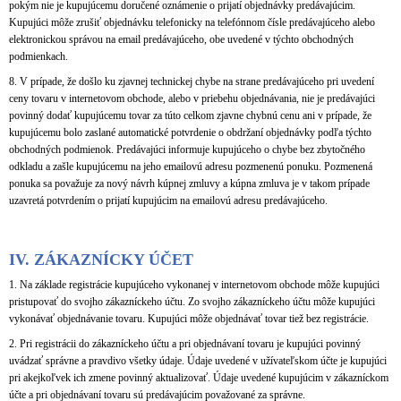
pokým nie je kupujúcemu doručené oznámenie o prijatí objednávky predávajúcim.
Kupujúci môže zrušiť objednávku telefonicky na telefónnom čísle predávajúceho alebo
elektronickou správou na email predávajúceho, obe uvedené v týchto obchodných
podmienkach.
8. V prípade, že došlo ku zjavnej technickej chybe na strane predávajúceho pri uvedení
ceny tovaru v internetovom obchode, alebo v priebehu objednávania, nie je predávajúci
povinný dodať kupujúcemu tovar za túto celkom zjavne chybnú cenu ani v prípade, že
kupujúcemu bolo zaslané automatické potvrdenie o obdržaní objednávky podľa týchto
obchodných podmienok. Predávajúci informuje kupujúceho o chybe bez zbytočného
odkladu a zašle kupujúcemu na jeho emailovú adresu pozmenenú ponuku. Pozmenená
ponuka sa považuje za nový návrh kúpnej zmluvy a kúpna zmluva je v takom prípade
uzavretá potvrdením o prijatí kupujúcim na emailovú adresu predávajúceho.
IV.
ZÁKAZNÍCKY ÚČET
1. Na základe registrácie kupujúceho vykonanej v internetovom obchode môže kupujúci
pristupovať do svojho zákazníckeho účtu. Zo svojho zákazníckeho účtu môže kupujúci
vykonávať objednávanie tovaru. Kupujúci môže objednávať tovar tiež bez registrácie.
2. Pri registrácii do zákazníckeho účtu a pri objednávaní tovaru je kupujúci povinný
uvádzať správne a pravdivo všetky údaje. Údaje uvedené v užívateľskom účte je kupujúci
pri akejkoľvek ich zmene povinný aktualizovať. Údaje uvedené kupujúcim v zákazníckom
účte a pri objednávaní tovaru sú predávajúcim považované za správne.