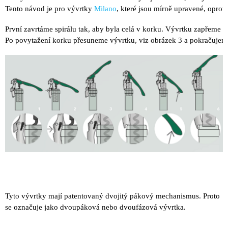
Tento návod je pro vývrtky 
Milano
, které jsou mírně upravené, oprot
A
J
První zavrtáme spirálu tak, aby byla celá v korku. Vývrtku zapřeme t
Í
Po povytažení korku přesuneme vývrtku, viz obrázek 3 a pokračujeme 
T
?
HLEDAT
D
O
P
O
Tyto vývrtky mají patentovaný dvojitý pákový mechanismus. Proto
R
U
se označuje jako dvoupáková nebo dvoufázová vývrtka.
Č
U