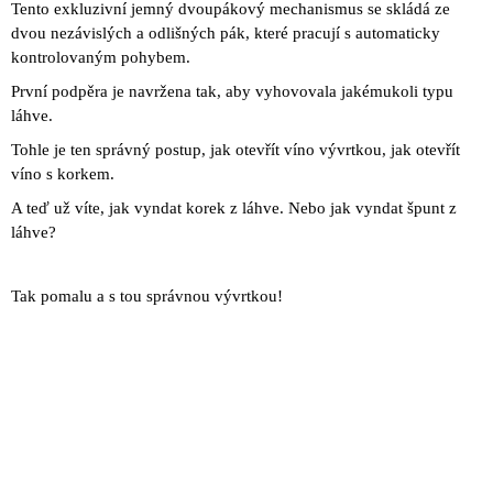
Tento exkluzivní jemný dvoupákový mechanismus se skládá ze
J
dvou nezávislých a odlišných pák, které pracují s automaticky
E
M
kontrolovaným pohybem.
E
První podpěra je navržena tak, aby vyhovovala jakémukoli typu
láhve.
VÝVRTKA
NA
Tohle je ten správný postup, jak otevřít víno vývrtkou, jak otevřít
VÍNO
víno s korkem.
-
LIMETKOVÁ,
A teď už víte, jak vyndat korek z láhve. Nebo jak vyndat špunt z
MILANO
láhve?
60+
168
Kč
Tak pomalu a s tou správnou vývrtkou!