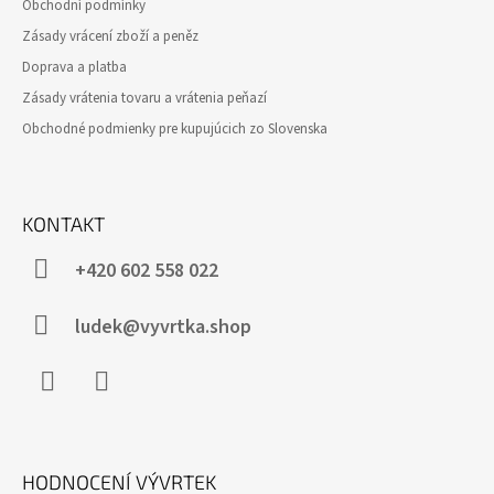
Obchodní podmínky
Í
Zásady vrácení zboží a peněz
Doprava a platba
Zásady vrátenia tovaru a vrátenia peňazí
Obchodné podmienky pre kupujúcich zo Slovenska
KONTAKT
+420 602 558 022
ludek@vyvrtka.shop
Facebook
Instagram
HODNOCENÍ VÝVRTEK