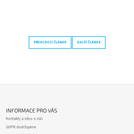
PŘEDCHOZÍ ČLÁNEK
DALŠÍ ČLÁNEK
Z
Á
INFORMACE PRO VÁS
P
Kontakty a něco o nás
A
GDPR dodržujeme
T