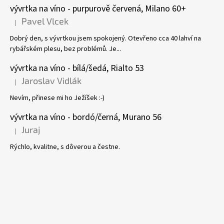
vývrtka na víno - purpurově červená, Milano 60+
Pavel Vlcek
|
Hodnocení produktu je 5 z 5 hvězdiček.
Dobrý den, s vývrtkou jsem spokojený. Otevřeno cca 40 lahví na
rybářském plesu, bez problémů. Je...
vývrtka na víno - bílá/šedá, Rialto 53
Jaroslav Vidlák
|
Hodnocení produktu je 5 z 5 hvězdiček.
Nevím, přinese mi ho Ježíšek :-)
vývrtka na víno - bordó/černá, Murano 56
Juraj
|
Hodnocení produktu je 5 z 5 hvězdiček.
Rýchlo, kvalitne, s dôverou a čestne.