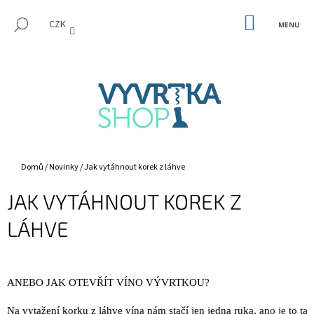
K
Přejít
M
na
NÁKUPNÍ
O
HLEDAT
CZK
KOŠÍK
ZPĚT
ZPĚT
obsah
Š
Í
C
K
O
P
O
T
Ř
Domů
/
Novinky
/
Jak vytáhnout korek z láhve
E
JAK VYTÁHNOUT KOREK Z
B
U
LÁHVE
J
E
T
ANEBO JAK OTEVŘÍT VÍNO VÝVRTKOU?
E
N
Na vytažení korku z láhve vína nám stačí jen jedna ruka, ano je to tak