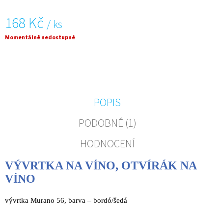
J
E
168 Kč
/ ks
M
E
Měrná
Momentálně nedostupné
cena:
VÝVRTKA
NA
VÍNO
-
RŮŽOVÁ,
MILANO
POPIS
60+
PODOBNÉ (1)
168
Kč
HODNOCENÍ
VÝVRTKA NA VÍNO, OTVÍRÁK NA
VÍNO
vývrtka Murano 56, barva – bordó/šedá