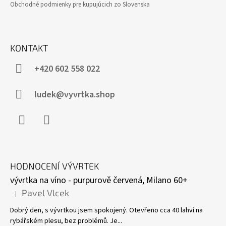
Obchodné podmienky pre kupujúcich zo Slovenska
KONTAKT
+420 602 558 022
ludek@vyvrtka.shop
Facebook
Instagram
HODNOCENÍ VÝVRTEK
vývrtka na víno - purpurově červená, Milano 60+
Pavel Vlcek
|
Hodnocení produktu je 5 z 5 hvězdiček.
Dobrý den, s vývrtkou jsem spokojený. Otevřeno cca 40 lahví na
rybářském plesu, bez problémů. Je...