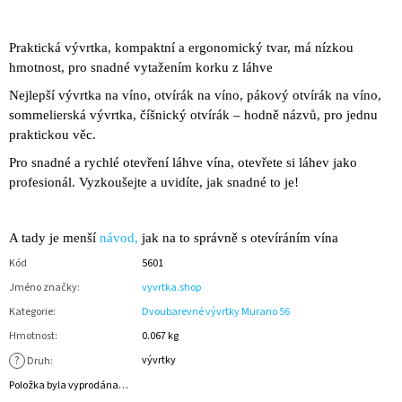
Praktická vývrtka, kompaktní a ergonomický tvar, má nízkou
hmotnost, pro snadné vytažením korku z láhve
Nejlepší vývrtka na víno, otvírák na víno, pákový otvírák na víno,
sommelierská vývrtka, číšnický otvírák – hodně názvů, pro jednu
praktickou věc.
Pro snadné a rychlé otevření láhve vína, otevřete si láhev jako
profesionál. Vyzkoušejte a uvidíte, jak snadné to je!
A tady je menší
návod,
jak na to správně s otevíráním vína
Kód
5601
Jméno značky
:
vyvrtka.shop
Kategorie
:
Dvoubarevné vývrtky Murano 56
Hmotnost
:
0.067 kg
?
vývrtky
Druh
:
Položka byla vyprodána…