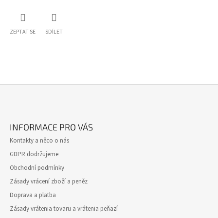
ZEPTAT SE
SDÍLET
Z
Á
INFORMACE PRO VÁS
P
Kontakty a něco o nás
A
GDPR dodržujeme
T
Obchodní podmínky
Í
Zásady vrácení zboží a peněz
Doprava a platba
Zásady vrátenia tovaru a vrátenia peňazí