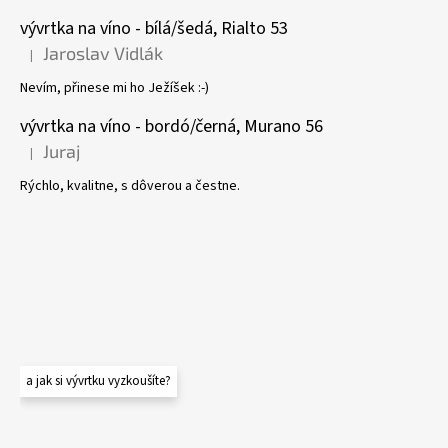
vývrtka na víno - bílá/šedá, Rialto 53
Jaroslav Vidlák
|
Hodnocení produktu je 5 z 5 hvězdiček.
Nevím, přinese mi ho Ježíšek :-)
vývrtka na víno - bordó/černá, Murano 56
Juraj
|
Hodnocení produktu je 5 z 5 hvězdiček.
Rýchlo, kvalitne, s dôverou a čestne.
a jak si vývrtku vyzkoušíte?