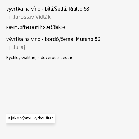
vývrtka na víno - bílá/šedá, Rialto 53
Jaroslav Vidlák
|
Hodnocení produktu je 5 z 5 hvězdiček.
Nevím, přinese mi ho Ježíšek :-)
vývrtka na víno - bordó/černá, Murano 56
Juraj
|
Hodnocení produktu je 5 z 5 hvězdiček.
Rýchlo, kvalitne, s dôverou a čestne.
a jak si vývrtku vyzkoušíte?