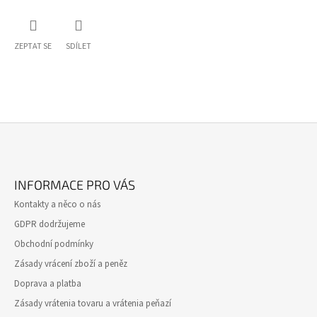
ZEPTAT SE
SDÍLET
Z
Á
INFORMACE PRO VÁS
P
Kontakty a něco o nás
A
GDPR dodržujeme
T
Obchodní podmínky
Í
Zásady vrácení zboží a peněz
Doprava a platba
Zásady vrátenia tovaru a vrátenia peňazí