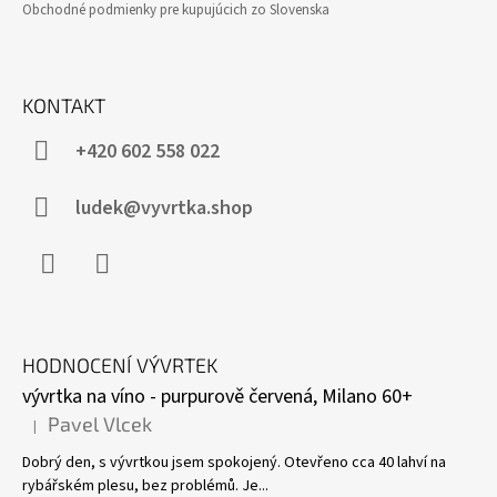
Obchodné podmienky pre kupujúcich zo Slovenska
KONTAKT
+420 602 558 022
ludek@vyvrtka.shop
Facebook
Instagram
HODNOCENÍ VÝVRTEK
vývrtka na víno - purpurově červená, Milano 60+
Pavel Vlcek
|
Hodnocení produktu je 5 z 5 hvězdiček.
Dobrý den, s vývrtkou jsem spokojený. Otevřeno cca 40 lahví na
rybářském plesu, bez problémů. Je...