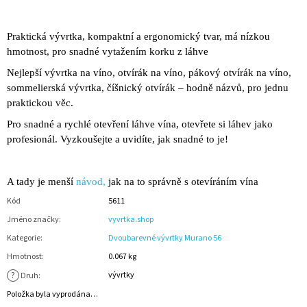
Praktická vývrtka, kompaktní a ergonomický tvar, má nízkou
hmotnost, pro snadné vytažením korku z láhve
Nejlepší vývrtka na víno, otvírák na víno, pákový otvírák na víno,
sommelierská vývrtka, číšnický otvírák – hodně názvů, pro jednu
praktickou věc.
Pro snadné a rychlé otevření láhve vína, otevřete si láhev jako
profesionál. Vyzkoušejte a uvidíte, jak snadné to je!
A tady je menší
návod,
jak na to správně s otevíráním vína
Kód
5611
Jméno značky
:
vyvrtka.shop
Kategorie
:
Dvoubarevné vývrtky Murano 56
Hmotnost
:
0.067 kg
?
vývrtky
Druh
:
Položka byla vyprodána…