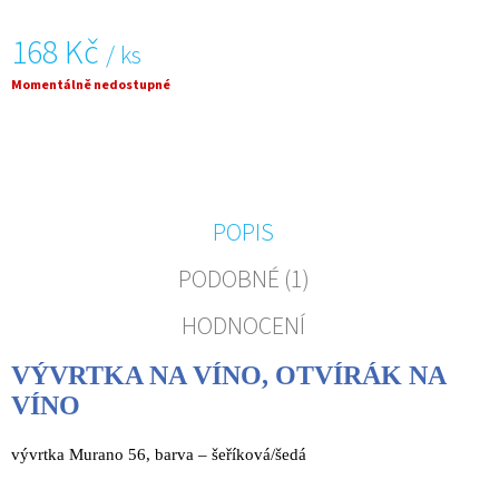
J
E
168 Kč
/ ks
M
E
Měrná
Momentálně nedostupné
cena:
VÝVRTKA
NA
VÍNO
-
PURPUROVÁ,
MILANO
POPIS
60
PODOBNÉ (1)
168
Kč
HODNOCENÍ
VÝVRTKA NA VÍNO, OTVÍRÁK NA
VÍNO
vývrtka Murano 56, barva – šeříková/šedá