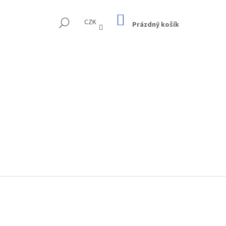
NÁKUPNÍ
HLEDAT
CZK
KOŠÍK
Prázdný košík
Následující
NA VÝVRTKU - KRAFTOVÁ