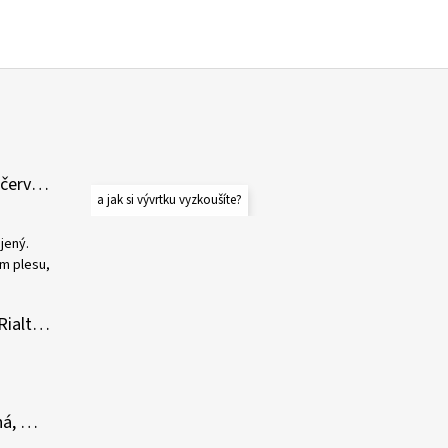
vývrtka na víno - purpurově červená, Milano 60+
a jak si vývrtku vyzkoušíte?
jený.
ém plesu,
vývrtka na víno - bílá/šedá, Rialto 53
vývrtka na víno - bordó/černá, Murano 56