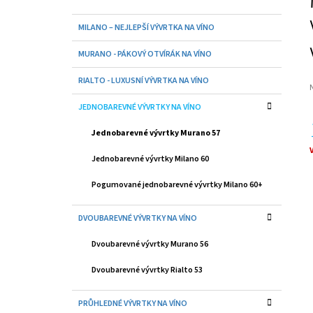
56
S
K
168 Kč
Přeskočit
MILANO – NEJLEPŠÍ VÝVRTKA NA VÍNO
T
A
kategorie
T
R
MURANO - PÁKOVÝ OTVÍRÁK NA VÍNO
E
A
G
RIALTO - LUXUSNÍ VÝVRTKA NA VÍNO
O
N
R
N
JEDNOBAREVNÉ VÝVRTKY NA VÍNO
I
p
Í
E
j
Jednobarevné vývrtky Murano 57
0
P
z
A
Jednobarevné vývrtky Milano 60
5
c
h
N
Pogumované jednobarevné vývrtky Milano 60+
E
L
DVOUBAREVNÉ VÝVRTKY NA VÍNO
Dvoubarevné vývrtky Murano 56
Dvoubarevné vývrtky Rialto 53
PRŮHLEDNÉ VÝVRTKY NA VÍNO