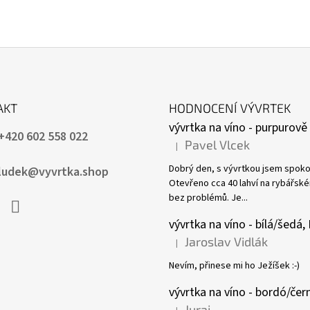
AKT
HODNOCENÍ VÝVRTEK
+420 602 558 022
Pavel Vlcek
|
Hodnocení produktu je 5 z 5 hvězdiček.
Dobrý den, s vývrtkou jsem spoko
ludek@vyvrtka.shop
Otevřeno cca 40 lahví na rybářsk
bez problémů. Je...
book
Instagram
Jaroslav Vidlák
|
Hodnocení produktu je 5 z 5 hvězdiček.
Nevím, přinese mi ho Ježíšek :-)
Juraj