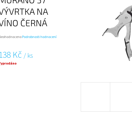
ŠEDÁ, MURANO 56TR
9 Kč
168 Kč
VÝVRTKA NA
VÍNO ČERNÁ
Průměrné
Neohodnoceno
Podrobnosti hodnocení
hodnocení
roduktu
138 Kč
e
/ ks
,0
Měrná
Vyprodáno
ena:
vězdiček.