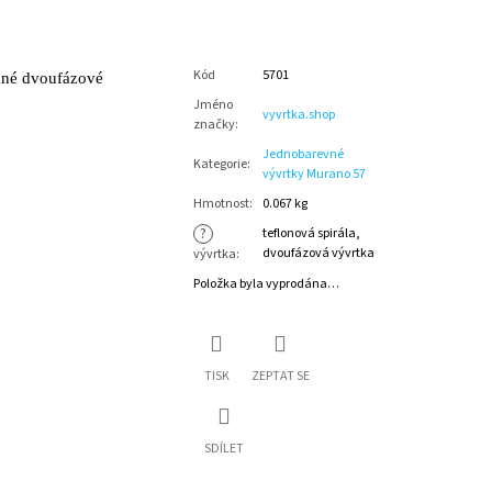
Kód
5701
adné dvoufázové
Jméno
vyvrtka.shop
značky
:
Jednobarevné
Kategorie
:
vývrtky Murano 57
Hmotnost
:
0.067 kg
?
teflonová spirála,
dvoufázová vývrtka
vývrtka
:
Položka byla vyprodána…
TISK
ZEPTAT SE
SDÍLET