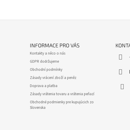
Z
Á
INFORMACE PRO VÁS
KONT
P
Kontakty a něco o nás
A
GDPR dodržujeme
T
Obchodní podmínky
Í
Zásady vrácení zboží a peněz
Doprava a platba
Zásady vrátenia tovaru a vrátenia peňazí
Face
Obchodné podmienky pre kupujúcich zo
Slovenska