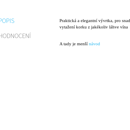
POPIS
Praktická a elegantní vývrtka, pro sn
vytažení korku z jakékoliv láhve vína
HODNOCENÍ
A tady je menší
návod