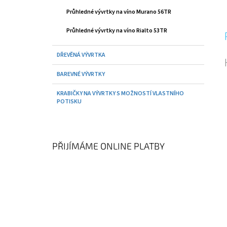
Průhledné vývrtky na víno Murano 56TR
Průhledné vývrtky na víno Rialto 53TR
DŘEVĚNÁ VÝVRTKA
BAREVNÉ VÝVRTKY
KRABIČKY NA VÝVRTKY S MOŽNOSTÍ VLASTNÍHO
POTISKU
PŘIJÍMÁME ONLINE PLATBY