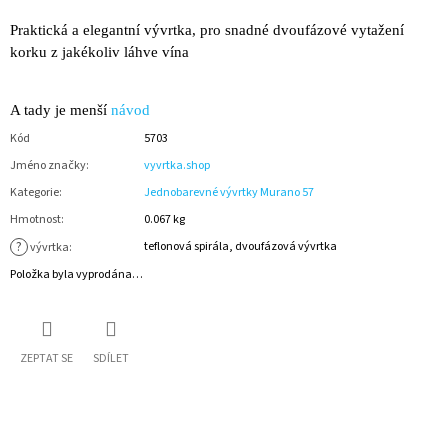
Praktická a elegantní vývrtka, pro snadné dvoufázové vytažení
korku z jakékoliv láhve vína
A tady je menší
návod
Kód
5703
Jméno značky
:
vyvrtka.shop
Kategorie
:
Jednobarevné vývrtky Murano 57
Hmotnost
:
0.067 kg
?
teflonová spirála, dvoufázová vývrtka
vývrtka
:
Položka byla vyprodána…
ZEPTAT SE
SDÍLET