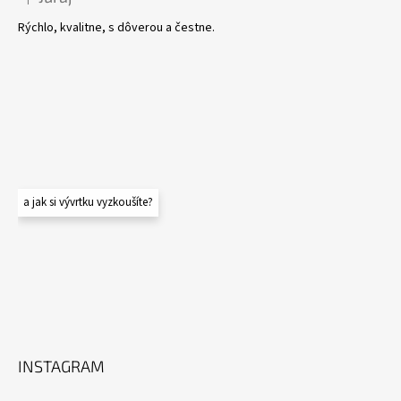
Hodnocení produktu je 5 z 5 hvězdiček.
Rýchlo, kvalitne, s dôverou a čestne.
a jak si vývrtku vyzkoušíte?
INSTAGRAM