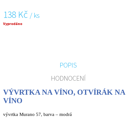
J
E
138 Kč
/ ks
M
E
Měrná
Vyprodáno
cena:
VÝVRTKA
NA
VÍNO
-
RŮŽOVÁ,
MILANO
POPIS
60+
HODNOCENÍ
168
Kč
VÝVRTKA NA VÍNO, OTVÍRÁK NA
VÍNO
vývrtka Murano 57, barva – modrá