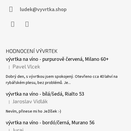
ludek@vyvrtka.shop
Facebook
Instagram
HODNOCENÍ VÝVRTEK
vývrtka na víno - purpurově červená, Milano 60+
Pavel Vlcek
|
Hodnocení produktu je 5 z 5 hvězdiček.
Dobrý den, s vývrtkou jsem spokojený. Otevřeno cca 40 lahví na
rybářském plesu, bez problémů. Je...
vývrtka na víno - bílá/šedá, Rialto 53
Jaroslav Vidlák
|
Hodnocení produktu je 5 z 5 hvězdiček.
Nevím, přinese mi ho Ježíšek :-)
vývrtka na víno - bordó/černá, Murano 56
Juraj
|