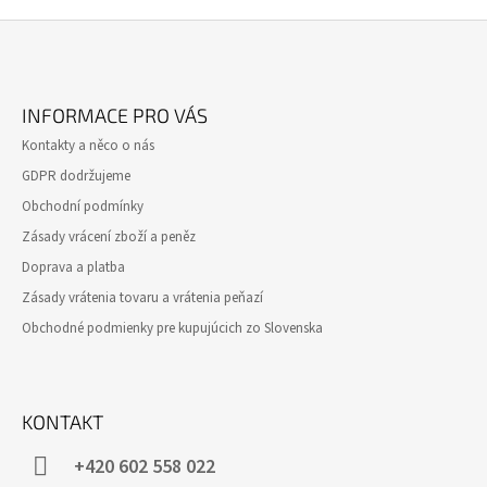
Z
Á
INFORMACE PRO VÁS
P
Kontakty a něco o nás
A
GDPR dodržujeme
T
Obchodní podmínky
Í
Zásady vrácení zboží a peněz
Doprava a platba
Zásady vrátenia tovaru a vrátenia peňazí
Obchodné podmienky pre kupujúcich zo Slovenska
KONTAKT
+420 602 558 022