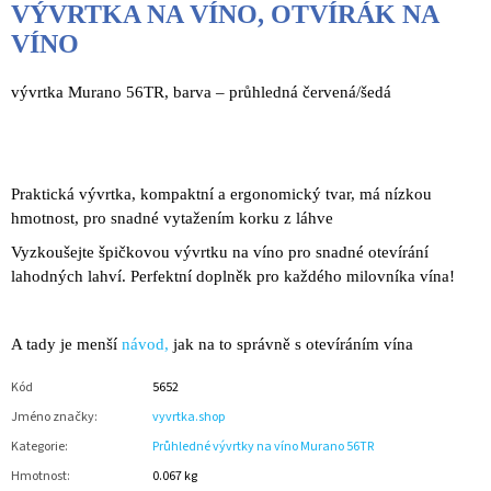
VÝVRTKA NA VÍNO, OTVÍRÁK NA
VÍNO
vývrtka Murano 56TR, barva – průhledná červená/šedá
Praktická vývrtka, kompaktní a ergonomický tvar, má nízkou
hmotnost, pro snadné vytažením korku z láhve
Vyzkoušejte špičkovou vývrtku na víno pro snadné otevírání
lahodných lahví. Perfektní doplněk pro každého milovníka vína!
A tady je menší
návod,
jak na to správně s otevíráním vína
Kód
5652
Jméno značky
:
vyvrtka.shop
Kategorie
:
Průhledné vývrtky na víno Murano 56TR
Hmotnost
:
0.067 kg