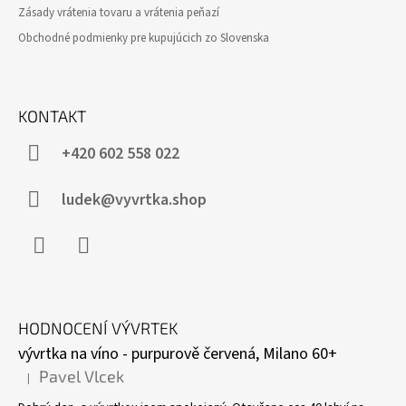
Zásady vrátenia tovaru a vrátenia peňazí
Obchodné podmienky pre kupujúcich zo Slovenska
KONTAKT
+420 602 558 022
ludek@vyvrtka.shop
Facebook
Instagram
HODNOCENÍ VÝVRTEK
vývrtka na víno - purpurově červená, Milano 60+
Pavel Vlcek
|
Hodnocení produktu je 5 z 5 hvězdiček.