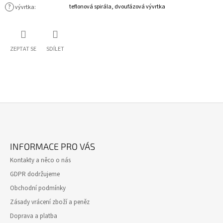
?
teflonová spirála, dvoufázová vývrtka
vývrtka
:
ZEPTAT SE
SDÍLET
Z
Á
INFORMACE PRO VÁS
P
Kontakty a něco o nás
A
GDPR dodržujeme
T
Obchodní podmínky
Í
Zásady vrácení zboží a peněz
Doprava a platba