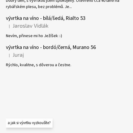
Dobrý den, s vývrtkou jsem spokojený. Otevřeno cca 40 lahví na
rybářském plesu, bez problémů. Je...
vývrtka na víno - bílá/šedá, Rialto 53
Jaroslav Vidlák
|
Hodnocení produktu je 5 z 5 hvězdiček.
Nevím, přinese mi ho Ježíšek :-)
vývrtka na víno - bordó/černá, Murano 56
Juraj
|
Hodnocení produktu je 5 z 5 hvězdiček.
Rýchlo, kvalitne, s dôverou a čestne.
a jak si vývrtku vyzkoušíte?