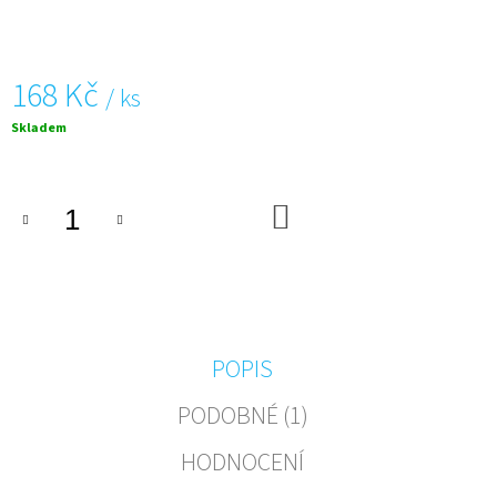
J
E
M
E
168 Kč
/ ks
Měrná
Skladem
VÝVRTKA
cena:
NA
VÍNO
-
LIMETKOVÁ,
DO
MILANO
KOŠÍKU
60
168
Kč
POPIS
PODOBNÉ (1)
HODNOCENÍ